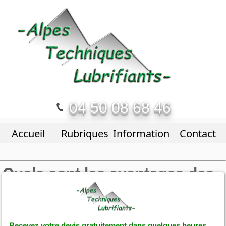
04 50 08 68 46
Accueil
Rubriques
Informations
Contact
Quels sont les avantages des
services de désinfection
d'Alpes Techniques Lubrifiants
à Cran-Gevrier ?
Recevez votre devis gratuitement dans quelques heures.