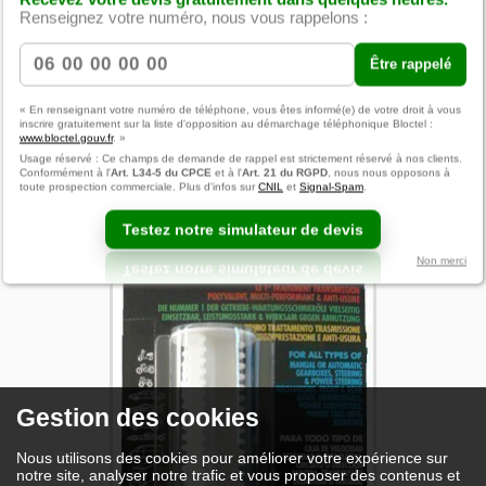
Renseignez votre numéro, nous vous rappelons :
Rubrique suivante
Être rappelé
« En renseignant votre numéro de téléphone, vous êtes informé(e) de votre droit à vous
inscrire gratuitement sur la liste d'opposition au démarchage téléphonique Bloctel :
www.bloctel.gouv.fr
. »
Usage réservé : Ce champs de demande de rappel est strictement réservé à nos clients.
Conformément à l'
Art. L34-5 du CPCE
et à l'
Art. 21 du RGPD
, nous nous opposons à
toute prospection commerciale. Plus d'infos sur
CNIL
et
Signal-Spam
.
Testez notre simulateur de devis
Non merci
Gestion des cookies
Nous utilisons des cookies pour améliorer votre expérience sur
notre site, analyser notre trafic et vous proposer des contenus et