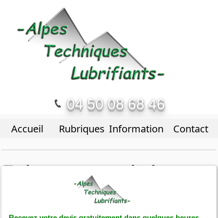
04 50 08 68 46
Accueil
Rubriques
Informations
Contact
Traitement transmission
Transeco
Pour passer commande, contactez-nous par mail
Recevez votre devis gratuitement dans quelques heures.