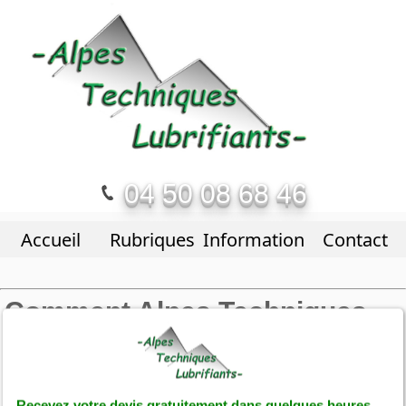
04 50 08 68 46
Accueil
Rubriques
Informations
Contact
Comment Alpes Techniques
Lubrifiants assure-t-elle la
désinfection des bureaux à
Saint-Étienne ?
Recevez votre devis gratuitement dans quelques heures.