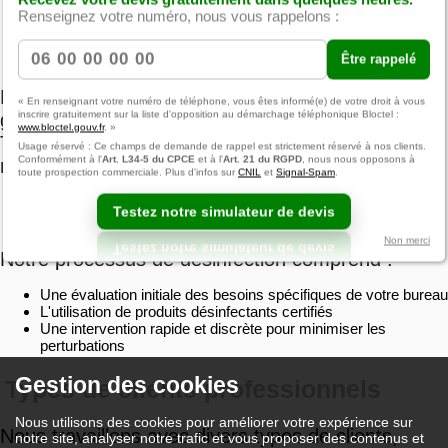
Renseignez votre numéro, nous vous rappelons :
Introduction
Être rappelé
La désinfection des bureaux est essentielle pour
« En renseignant votre numéro de téléphone, vous êtes informé(e) de votre droit à vous
inscrire gratuitement sur la liste d'opposition au démarchage téléphonique Bloctel :
garantir un environnement de travail sain. Alpes
www.bloctel.gouv.fr
. »
Techniques Lubrifiants propose des solutions sur
Usage réservé : Ce champs de demande de rappel est strictement réservé à nos clients.
Conformément à l'
Art. L34-5 du CPCE
et à l'
Art. 21 du RGPD
, nous nous opposons à
mesure à Saint-Étienne.
toute prospection commerciale. Plus d'infos sur
CNIL
et
Signal-Spam
.
Processus de désinfection
Testez notre simulateur de devis
Non merci
Notre processus de désinfection comprend :
Une évaluation initiale des besoins spécifiques de votre bureau
L'utilisation de produits désinfectants certifiés
Une intervention rapide et discrète pour minimiser les
perturbations
Gestion des cookies
Types de clients professionnels
Nous utilisons des cookies pour améliorer votre expérience sur
Nous travaillons avec divers types de clients,
notre site, analyser notre trafic et vous proposer des contenus et